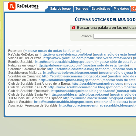
ÚLTIMAS NOTICIAS DEL MUNDO 
Buscar una palabra en las noticia
Palabra:
Fuentes: (
mostrar notas de todas las fuentes
)
ReVista ReDeLetras:
http://www.redeletras.com/blog/
(
mostrar sólo de esta fuen
Videos de ReDeLetras:
http://www.youtube.com/profile?user=redeletrasvideos
(
m
Escribe Scrabble:
http://escribescrabble.blogspot.com/
(
mostrar sólo de esta fue
Palabras en juego:
http://palabrasenjuego.com/
(
mostrar sólo de esta fuente
)
Scrabble-Colombia al día:
http://scrabble-colombia.blogspot.com/
(
mostrar sólo d
Scrabboleros Mallorca:
http://scrabboleros.blogspot.com/
(
mostrar sólo de esta 
Scrabble en Canarias:
http://scrabbleencanarias.blogspot.com/
(
mostrar sólo de 
Scrabble en Girona:
http://scrabbleengirona.blogspot.com/
(
mostrar sólo de esta
Club de Scrabble Sant Andreu de la Barca:
http://scrabble-santandreu.com/
(
mostra
Club de Scrabble ZAJARI:
http://www.scrabbleenvalencia.blogspot.com/
(
mostrar
Club de Scrabble Queimada:
http://scrabblequeimada.blogspot.com/
(
mostrar sól
Club de Scrabble Santa Fe:
http://scrabblesantafe.blogspot.com/
(
mostrar sólo de
XIII Mundial de Scrabble en Español:
http://xiiimundialdescrabble.blogspot.com/
(
m
Mundo Scrabble:
http://mundoscrabble.blogspot.com/
(
mostrar sólo de esta fue
Asociación Argentina de Scrabble:
http://asociacionargentinadescrabble.blogspot