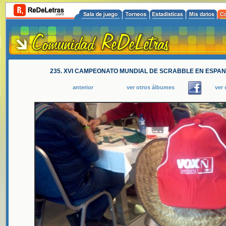
235. XVI CAMPEONATO MUNDIAL DE SCRABBLE EN ESPANOL
anterior
ver otros álbumes
ver