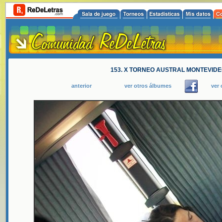
153. X TORNEO AUSTRAL MONTEVIDE
anterior
ver otros álbumes
ver