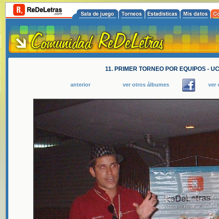
11. PRIMER TORNEO POR EQUIPOS - UCV
anterior
ver otros álbumes
ver