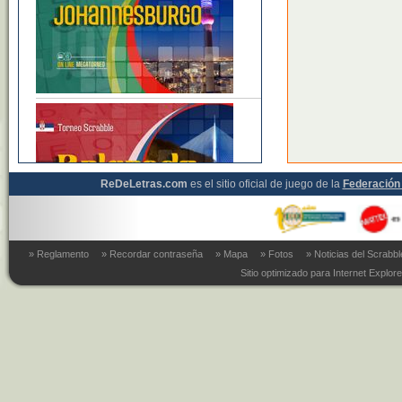
ReDeLetras.com
es el sitio oficial de juego de la
Federación 
» Reglamento
» Recordar contraseña
» Mapa
» Fotos
» Noticias del Scrabb
Sitio optimizado para Internet Explore