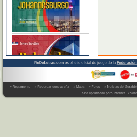
ReDeLetras.com
es el sitio oficial de juego de la
Federación 
» Reglamento
» Recordar contraseña
» Mapa
» Fotos
» Noticias del Scrabb
Sitio optimizado para Internet Explore