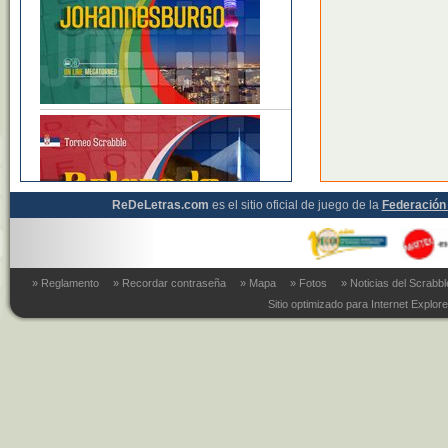
ReDeLetras.com
es el sitio oficial de juego de la
Federación 
» Reglamento
» Recordar contraseña
» Mapa
» Fotos
» Noticias del Scrabb
Sitio optimizado para Internet Explore