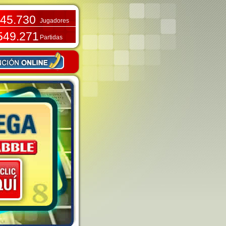
45.730
Jugadores
549.271
Partidas